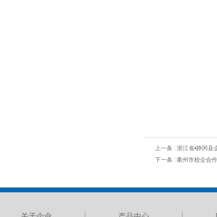
上一条 :
浙江省•静冈县
下一条 :
衢州市校企合
关于企业
产品中心