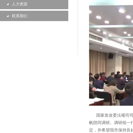
人力资源
联系我们
国家发改委法规司
帆陪同调研。调研组一
定，并希望我市保持良