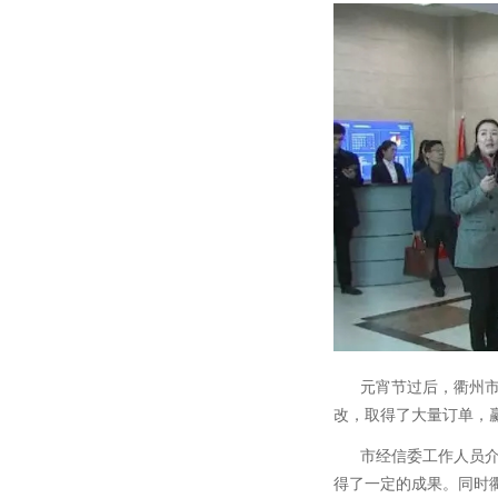
元宵节过后，衢州
改，取得了大量订单，赢
市经信委工作人员
得了一定的成果。同时