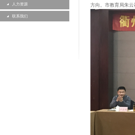
人力资源
方向。
市
教
育
局朱云
联系我们