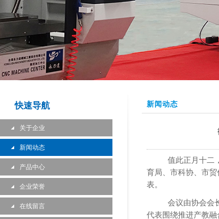
新闻动态
快速导航
关于企业
新闻动态
值此
正
月
十
二
产品中心
育
局、市科
协
、市贸
表。
企业荣誉
会议
由协会会
在线留言
代表围绕推进产
教
融