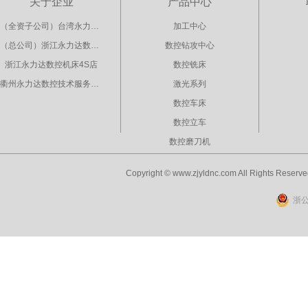
关于企业
产品中心
（全资子公司）台湾永力达机械工业股份有限公司
加工中心
（总公司）浙江永力达数控科技股份有限公司
数控钻攻中心
浙江永力达数控机床4S店
数控铣床
衢州永力达数控技术服务公司
激光系列
数控车床
数控立车
数控磨刀机
Copyright © www.zjyldnc.com All Rig
浙公