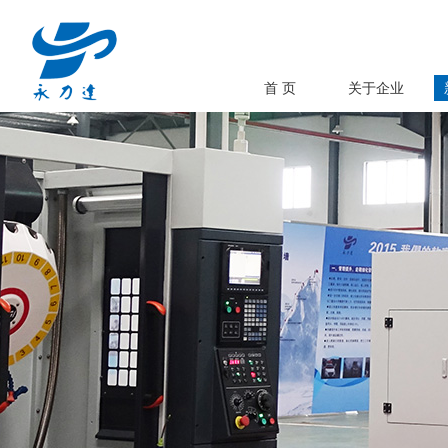
首 页
关于企业