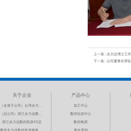
上一条 :
永力达博士工
下一条 :
公司董事长带
关于企业
产品中心
（全资子公司）台湾永力达机械工业股份有限公司
加工中心
（总公司）浙江永力达数控科技股份有限公司
数控钻攻中心
浙江永力达数控机床4S店
数控铣床
衢州永力达数控技术服务公司
激光系列